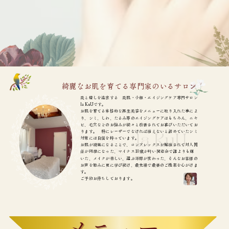
綺麗なお肌を育てる専門家のいるサロン
美と癒しを追求する 美肌・小顔・エイジングケア専門サロン
la KuUです。
お肌を育てる本格的な再生美容をメニューに取り入れた事によ
り、シミ、しわ、たるみ等のエイジングケアはもちろん、ニキ
ビ、毛穴などのお悩みが続々と改善されてお喜びいただいてお
ります。 特にレーザーでなければ消えないと諦めていたシミ
対策には自信を持っています。
お肌が綺麗になることで、コンプレックスが解消されて対人関
係が円滑になった、マイナス10歳が叶い同窓会で誰よりも輝
いた、メイクが楽しい、選ぶ洋服が変わった、そんなお客様の
お声を励みに更に学び続け、最先端で最善のご提案を心がけま
す。
ご予約お待ちしております。
メニュー